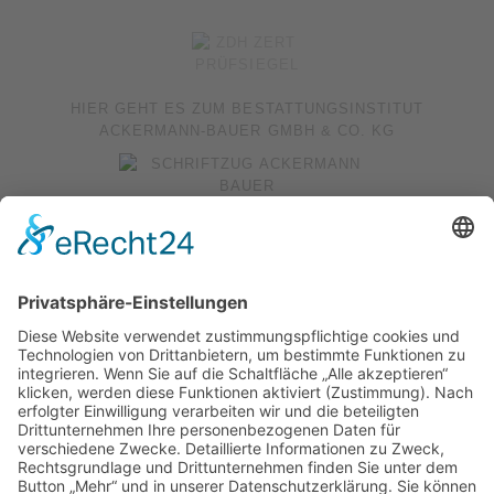
HIER GEHT ES ZUM
BESTATTUNGSINSTITUT
ACKERMANN-BAUER GMBH & CO. KG
AUF DEM LOH 12 | 30167 HANNOVER
STÖCKENER STR. 21 | 30419 HANNOVER
0511 - 70 21 29 |
INFO
@ACKERMANN-BAUER.DE
AUSFÜHRENDE WERBEAGENTUR; WEBSEITE, PLANUNG,
KONZEPT, DESIGN, PROGRAMMIERUNG UND PFLEGE:
REGIOPRINT WERBEMEDIEN & AGENTUR E.K., INH. DIETMAR
NADOLNY | 38518 GIFHORN